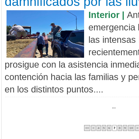
damnificados por las llu
Interior |
Ant
emergencia 
las intensas 
recientement
prosigue con la asistencia inmedia
contención hacia las familias y 
en los distintos puntos....
...
<<
<
4
5
6
7
8
9
10
>