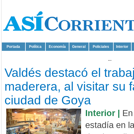
Portada
Política
Economía
General
Policiales
Interior
...
Valdés destacó el traba
maderera, al visitar su f
ciudad de Goya
Interior |
En
estadía en l