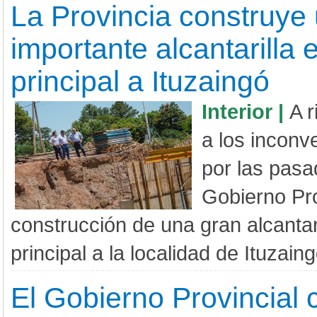
La Provincia construye
importante alcantarilla 
principal a Ituzaingó
Interior |
A 
a los incon
por las pasad
Gobierno Pro
construcción de una gran alcantar
principal a la localidad de Ituzaingó
El Gobierno Provincial 