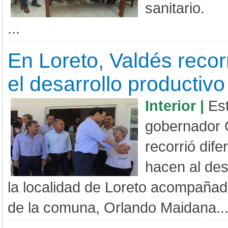
sanitario.
...
En Loreto, Valdés recor
el desarrollo productiv
Interior |
Es
gobernador 
recorrió dif
hacen al des
la localidad de Loreto acompañado
de la comuna, Orlando Maidana...