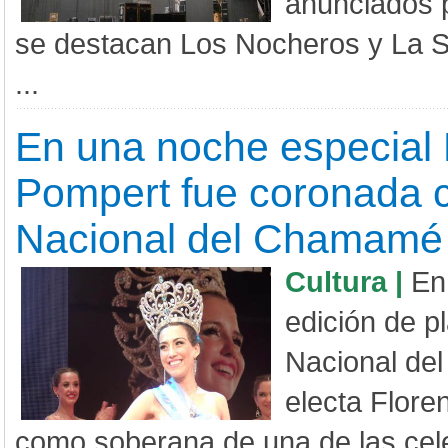
anunciados 
se destacan Los Nocheros y La S
...
En una noche especial 
Pompert fue coronada 
Nacional del Chamamé
Cultura |
En
edición de pl
Nacional de
electa Flor
como soberana de una de las ce