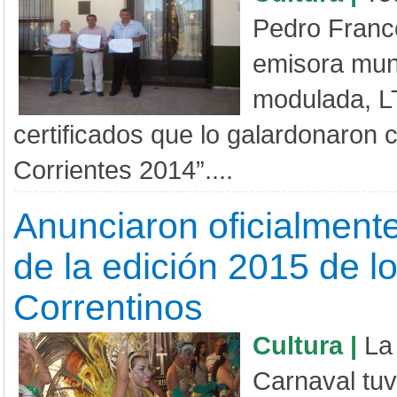
Pedro Franc
emisora muni
modulada, LT
certificados que lo galardonaron
Corrientes 2014”....
Anunciaron oficialmente
de la edición 2015 de l
Correntinos
Cultura |
La
Carnaval tu