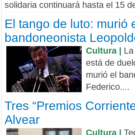
solidaria continuará hasta el 15 d
El tango de luto: murió 
bandoneonista Leopold
Cultura |
La
está de duel
murió el ba
Federico....
Tres “Premios Corrient
Alvear
Cultura |
Te