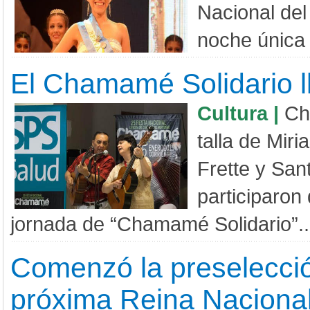
Nacional de
noche única 
El Chamamé Solidario ll
Cultura |
Ch
talla de Mir
Frette y San
participaron
jornada de “Chamamé Solidario”..
Comenzó la preselecció
próxima Reina Nacional