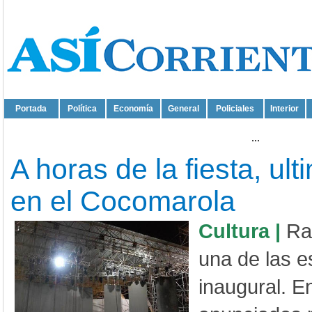
Portada
Política
Economía
General
Policiales
Interior
...
A horas de la fiesta, ult
en el Cocomarola
Cultura |
Ra
una de las e
inaugural. En