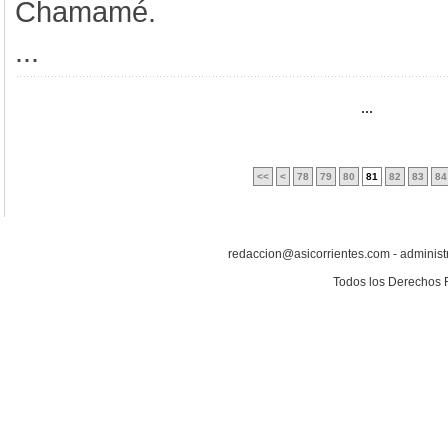
Chamamé.
...
...
<<
<
78
79
80
81
82
83
84
redaccion@asicorrientes.com - administ
Todos los Derechos 