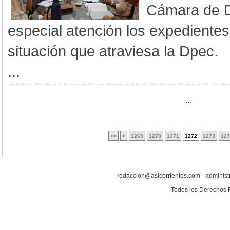
Cámara de Di
especial atención los expedientes
situación que atraviesa la Dpec.
...
...
<<
<
1269
1270
1271
1272
1273
127
redaccion@asicorrientes.com - administ
Todos los Derechos 