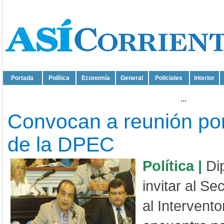
Portada
Política
Economía
General
Policiales
Interior
...
Convocan a reunión por 
de la DPEC
Política |
Di
invitar al Se
al Intervent