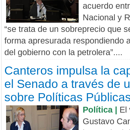
acuerdo entr
Nacional y R
“se trata de un sobreprecio que s
forma apresurada respondiendo a
del gobierno con la petrolera”....
Canteros impulsa la ca
el Senado a través de 
sobre Políticas Pública
Política |
El
Gustavo Can