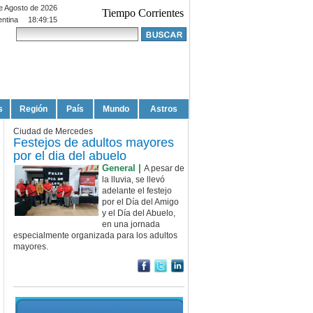
e Agosto de 2026
Tiempo Corrientes
entina
18:49:16
s
Región
País
Mundo
Astros
Ciudad de Mercedes
Festejos de adultos mayores
por el dia del abuelo
General |
A pesar de
la lluvia, se llevó
adelante el festejo
por el Día del Amigo
y el Día del Abuelo,
en una jornada
especialmente organizada para los adultos
mayores.