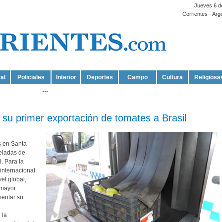
Jueves 6 d
Corrientes - Arg
al
Policiales
Interior
Deportes
Campo
Cultura
Religiosa
...
 su primer exportación de tomates a Brasil
s en Santa
neladas de
. Para la
internacional
el global,
 mayor
mentar su
 la