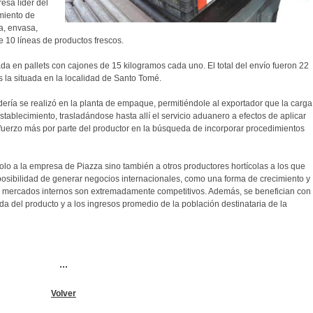
esa líder del
miento de
a, envasa,
e 10 líneas de productos frescos.
a en pallets con cajones de 15 kilogramos cada uno. El total del envío fueron 22
s la situada en la localidad de Santo Tomé.
ería se realizó en la planta de empaque, permitiéndole al exportador que la carga
stablecimiento, trasladándose hasta allí el servicio aduanero a efectos de aplicar
esfuerzo más por parte del productor en la búsqueda de incorporar procedimientos
lo a la empresa de Piazza sino también a otros productores hortícolas a los que
 posibilidad de generar negocios internacionales, como una forma de crecimiento y
os mercados internos son extremadamente competitivos. Además, se benefician con
a del producto y a los ingresos promedio de la población destinataria de la
...
Volver