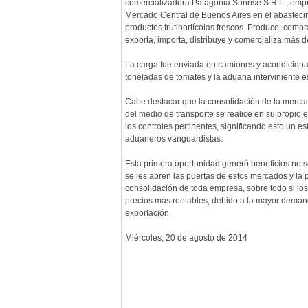
comercializadora Patagonia Sunrise S.R.L.; empr
Mercado Central de Buenos Aires en el abasteci
productos frutihortícolas frescos. Produce, compr
exporta, importa, distribuye y comercializa más d
La carga fue enviada en camiones y acondicionad
toneladas de tomates y la aduana interviniente e
Cabe destacar que la consolidación de la mercad
del medio de transporte se realice en su propio e
los controles pertinentes, significando esto un 
aduaneros vanguardistas.
Esta primera oportunidad generó beneficios no so
se les abren las puertas de estos mercados y la
consolidación de toda empresa, sobre todo si l
precios más rentables, debido a la mayor demand
exportación.
Miércoles, 20 de agosto de 2014