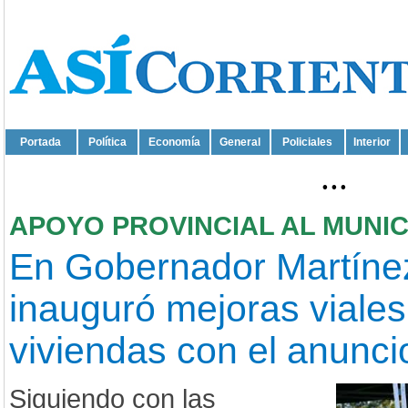
Portada
Política
Economía
General
Policiales
Interior
...
APOYO PROVINCIAL AL MUNIC
En Gobernador Martíne
inauguró mejoras viales
viviendas con el anunci
Siguiendo con las