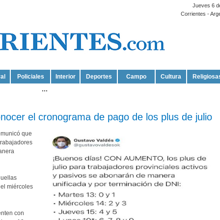
Jueves 6 d
Corrientes - Arg
al
Policiales
Interior
Deportes
Campo
Cultura
Religiosa
...
nocer el cronograma de pago de los plus de julio
comunicó que
trabajadores
manera
quellas
 el miércoles
enten con