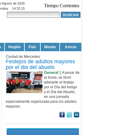
e Agosto de 2026
Tiempo Corrientes
entina
14:32:15
s
Región
País
Mundo
Astros
Ciudad de Mercedes
Festejos de adultos mayores
por el dia del abuelo
General |
A pesar de
la lluvia, se llevó
adelante el festejo
por el Día del Amigo
y el Día del Abuelo,
en una jornada
especialmente organizada para los adultos
mayores.