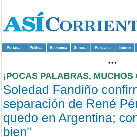
Portada
Política
Economía
General
Policiales
Interior
...
¡POCAS PALABRAS, MUCHOS 
Soledad Fandiño confir
separación de René Pé
quedo en Argentina; con
bien"