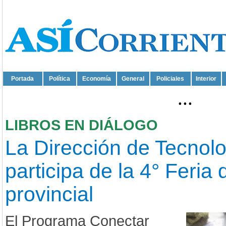
Portada
Política
Economía
General
Policiales
Interior
...
LIBROS EN DIÁLOGO
La Dirección de Tecnol
participa de la 4° Feria 
provincial
El Programa Conectar