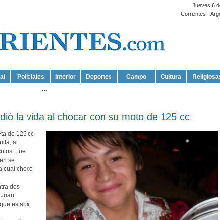
Jueves 6 d
Corrientes - Arg
al
Policiales
Interior
Deportes
Campo
Cultura
Religiosa
...
rdió la vida al chocar con su moto de 125 cc
ta de 125 cc
ita, al
culos. Fue
ien se
a cual chocó
ntra dos
 Juan
 que estaba