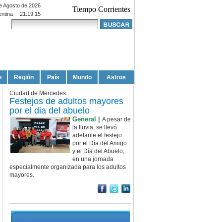
e Agosto de 2026
Tiempo Corrientes
entina
21:19:15
s
Región
País
Mundo
Astros
Ciudad de Mercedes
Festejos de adultos mayores
por el dia del abuelo
General |
A pesar de
la lluvia, se llevó
adelante el festejo
por el Día del Amigo
y el Día del Abuelo,
en una jornada
especialmente organizada para los adultos
mayores.