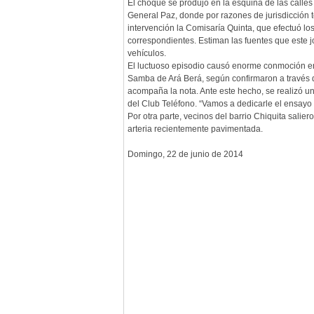
El choque se produjo en la esquina de las calles
General Paz, donde por razones de jurisdicción
intervención la Comisaría Quinta, que efectuó los
correspondientes. Estiman las fuentes que este j
vehículos.
El luctuoso episodio causó enorme conmoción en 
Samba de Ará Berá, según confirmaron a través de 
acompaña la nota. Ante este hecho, se realizó u
del Club Teléfono. “Vamos a dedicarle el ensayo c
Por otra parte, vecinos del barrio Chiquita salie
arteria recientemente pavimentada.
Domingo, 22 de junio de 2014