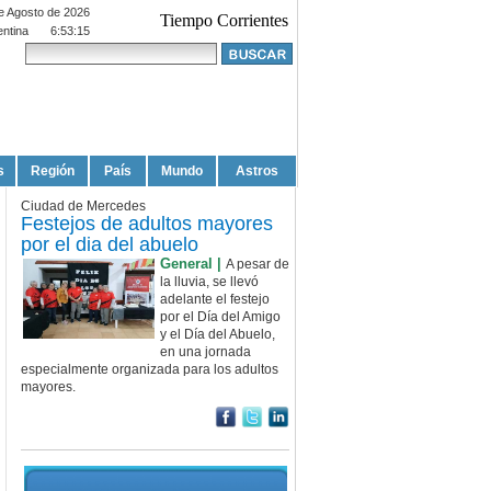
e Agosto de 2026
Tiempo Corrientes
entina
6:53:15
s
Región
País
Mundo
Astros
Ciudad de Mercedes
Festejos de adultos mayores
por el dia del abuelo
General |
A pesar de
la lluvia, se llevó
adelante el festejo
por el Día del Amigo
y el Día del Abuelo,
en una jornada
especialmente organizada para los adultos
mayores.