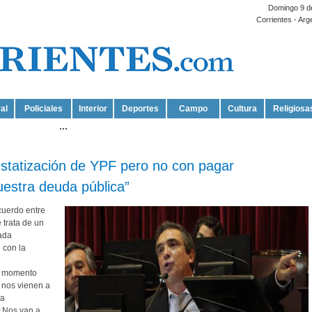
Domingo 9 d
Corrientes - Arg
al
Policiales
Interior
Deportes
Campo
Cultura
Religiosa
...
statización de YPF pero no con pagar
estra deuda pública”
cuerdo entre
 trata de un
ada
 con la
u momento
y nos vienen a
la
 ¿Nos van a