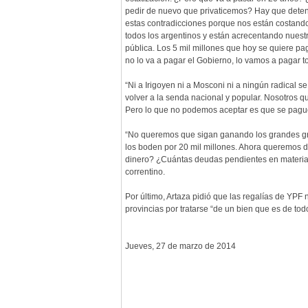
pedir de nuevo que privaticemos? Hay que dete
estas contradicciones porque nos están costand
todos los argentinos y están acrecentando nues
pública. Los 5 mil millones que hoy se quiere pa
no lo va a pagar el Gobierno, lo vamos a pagar t
“Ni a Irigoyen ni a Mosconi ni a ningún radical s
volver a la senda nacional y popular. Nosotros 
Pero lo que no podemos aceptar es que se pague
“No queremos que sigan ganando los grandes gr
los boden por 20 mil millones. Ahora queremos 
dinero? ¿Cuántas deudas pendientes en materia 
correntino.
Por último, Artaza pidió que las regalías de YPF 
provincias por tratarse “de un bien que es de tod
Jueves, 27 de marzo de 2014