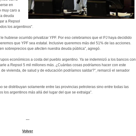
nerse en
o muy caro a
tra deuda
gar a Repsol
odos los argentinos”.
e le hubiese ocurrido privatizar YPF. Por eso celebramos que el PJ haya decidido
queremos que YPF sea estatal. Inclusive queremos más del 51% de las acciones.
n sobreprecios que afecten nuestra deuda pública”, agregó.
upos económicos a costa del pueblo argentino. Ya se indemnizó a los bancos con
darle a Repsol 5 mil millones más. ¿Cuántas cosas podríamos hacer con este
de vivienda, de salud y de educación podríamos saldar?”, remarcó el senador
no se distribuyan solamente entre las provincias petroleras sino entre todas las
os los argentinos más allá del lugar del que se extraiga”.
...
Volver