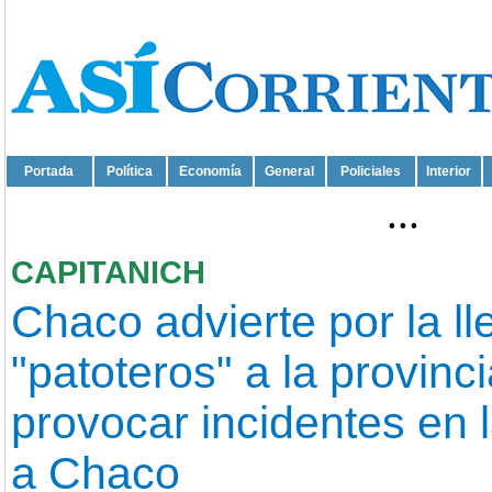
Portada
Política
Economía
General
Policiales
Interior
...
CAPITANICH
Chaco advierte por la l
"patoteros" a la provinc
provocar incidentes en 
a Chaco