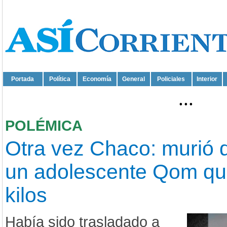
Portada
Política
Economía
General
Policiales
Interior
...
POLÉMICA
Otra vez Chaco: murió d
un adolescente Qom qu
kilos
Había sido trasladado a