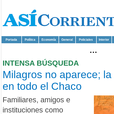
Portada
Política
Economía
General
Policiales
Interior
...
INTENSA BÚSQUEDA
Milagros no aparece; la
en todo el Chaco
Familiares, amigos e
instituciones como