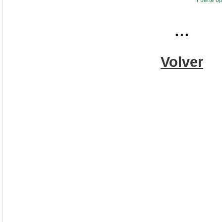
* Fuerte o
...
Volver