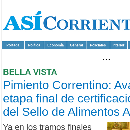
Portada
Política
Economía
General
Policiales
Interior
...
BELLA VISTA
Pimiento Correntino: Av
etapa final de certificac
del Sello de Alimentos 
Ya en los tramos finales