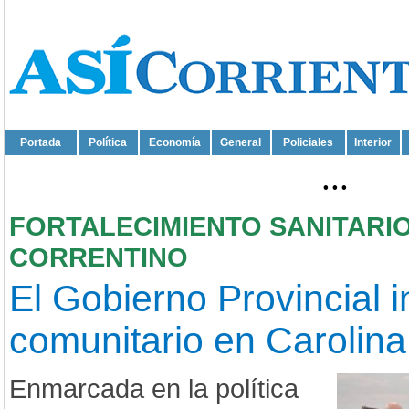
Portada
Política
Economía
General
Policiales
Interior
...
FORTALECIMIENTO SANITARI
CORRENTINO
El Gobierno Provincial 
comunitario en Carolina
Enmarcada en la política